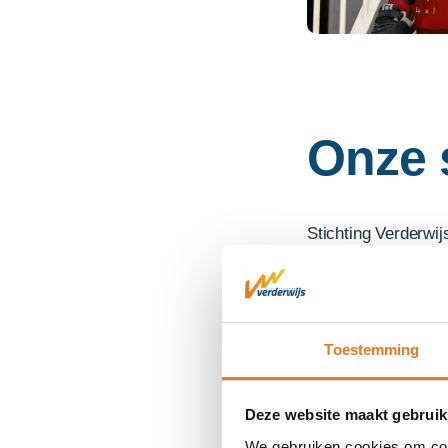
Onze 
Stichting Verderwij
voor voortgezet sp
(Aventurijn en De D
De gebouwen van SO
zijn door hun centr
Toestemming
onder het
Samenwe
Deze website maakt gebruik
We gebruiken cookies om cont