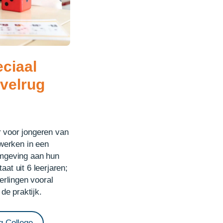
ciaal
velrug
 voor jongeren van
 werken in een
omgeving aan hun
at uit 6 leerjaren;
eerlingen vooral
 de praktijk.
g College