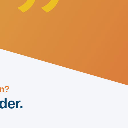
en?
der.