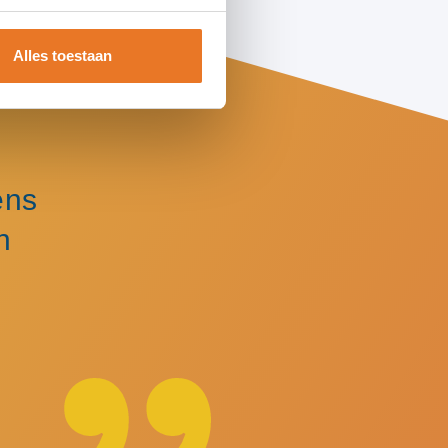
Alles toestaan
ens
n