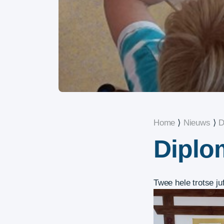
Home
⟩
Nieuws
⟩
D
Diplo
Twee hele trotse ju