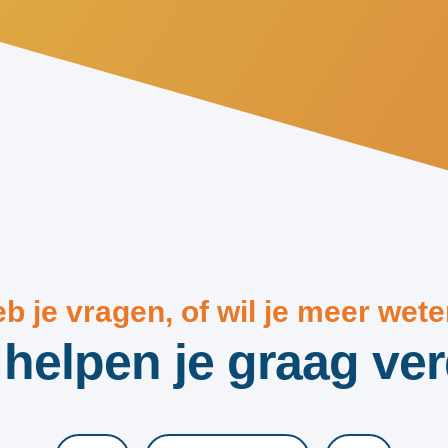
b je vragen, of wil je meer wet
helpen je graag ver