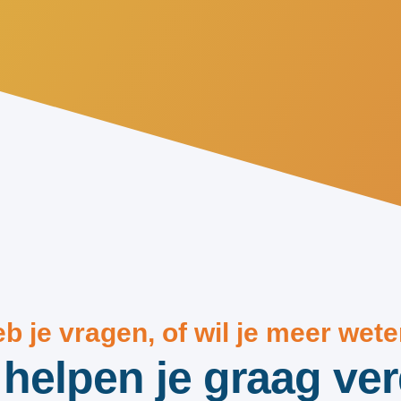
b je vragen, of wil je meer wet
helpen je graag ver