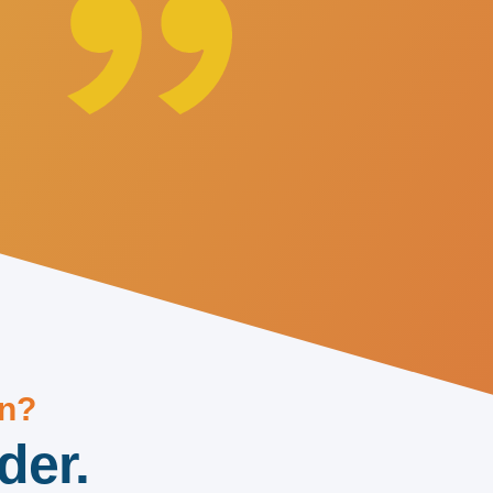
en?
der.