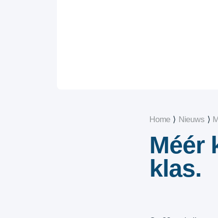
Home
⟩
Nieuws
⟩
M
Méér k
klas.