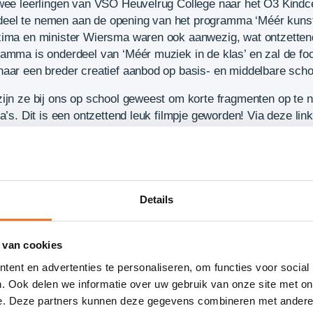
twee leerlingen van VSO Heuvelrug College naar het O3 Kind
el te nemen aan de opening van het programma ‘Méér kunst 
áxima en minister Wiersma waren ook aanwezig, wat ontzette
ramma is onderdeel van ‘Méér muziek in de klas’ en zal de f
naar een breder creatief aanbod op basis- en middelbare scho
zijn ze bij ons op school geweest om korte fragmenten op t
a’s. Dit is een ontzettend leuk filmpje geworden! Via deze link 
ziekindeklas.nl/nl/landings/school-en-omgeving/208061/
Details
 van cookies
ent en advertenties te personaliseren, om functies voor social
. Ook delen we informatie over uw gebruik van onze site met on
e. Deze partners kunnen deze gegevens combineren met andere i