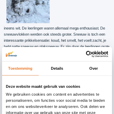
ineens wit. De leerlingen waren allemaal mega enthousiast
.
De
sneeuwvlokken werden ook steeds groter. Sneeuw is toch een
interessante prikkelsensatie: koud, het smelt, het voelt zacht, je
hebt natte sneeuw en plaksneeuw. Er zijn door de leerlingen grote
en kleine sneeuwpoppen gemaakt, maar ook sneeuwballen
gegooid. Het is leuk om te zien hoe goed de leerlingen zelf
afspraken kunnen maken over het sneeuwballen gooien.
Toestemming
Details
Over
Bijvoorbeeld: we gooien naar elkaars lijf, als iemand stop zegt is
het klaar, kinderen die sneeuw onprettig vinden laten we met rust.
Deze website maakt gebruik van cookies
Zelfs de juffen en meesters deden mee met de sneeuwpret! We
waren buiten allemaal weer even kind.
We gebruiken cookies om content en advertenties te
personaliseren, om functies voor social media te bieden
en om ons websiteverkeer te analyseren. Ook delen we
informatie over uw gebruik van onze site met onze