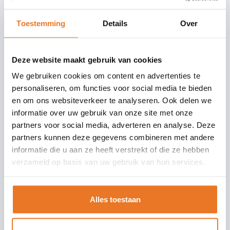
Toestemming
Details
Over
Deze website maakt gebruik van cookies
alle juffen en meesters bowlen. En wat wordt iedereen daar toch
fanatiek van!! Als afsluiting zijn we heerlijk gaan tafelgrillen, wat
We gebruiken cookies om content en advertenties te
een top uitje!
personaliseren, om functies voor social media te bieden
en om ons websiteverkeer te analyseren. Ook delen we
informatie over uw gebruik van onze site met onze
partners voor social media, adverteren en analyse. Deze
partners kunnen deze gegevens combineren met andere
informatie die u aan ze heeft verstrekt of die ze hebben
verzameld op basis van uw gebruik van hun services.
Alles toestaan