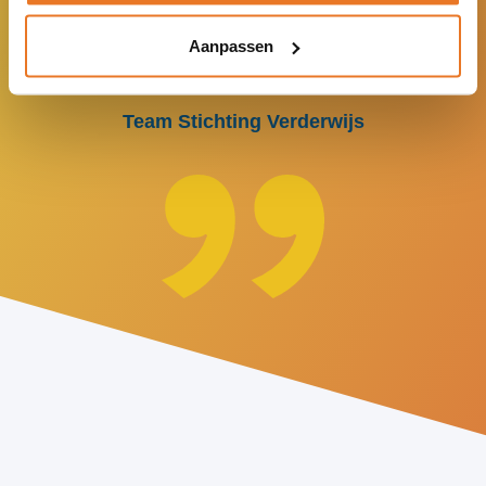
anders uit vallen, krijgen weer een
Aanpassen
kans op onze school.
Team Stichting Verderwijs