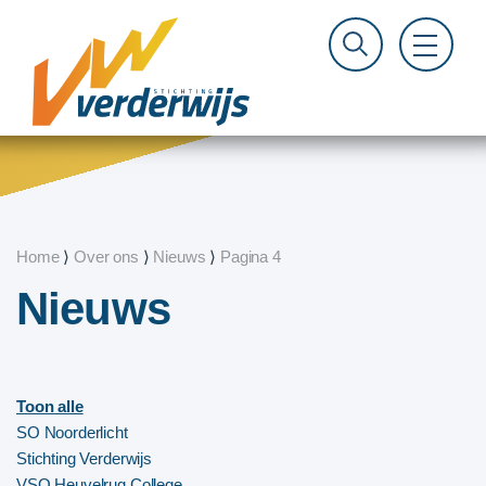
Home
⟩
Over ons
⟩
Nieuws
⟩
Pagina 4
Nieuws
Toon alle
SO Noorderlicht
Stichting Verderwijs
VSO Heuvelrug College