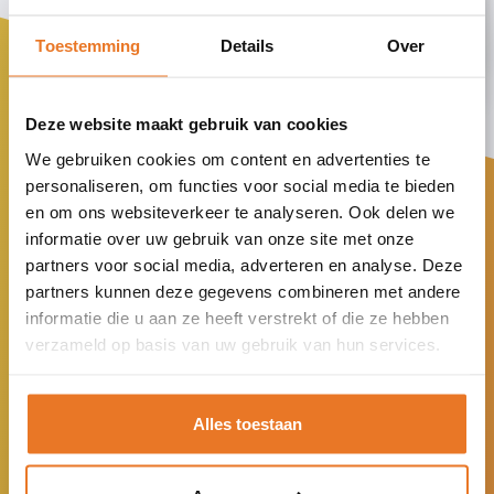
Bestuurlijke visitatie door PO-
Opnieuw vignet “Gezonde
Vol trots hebben wij vorige week de portocabines geopend!
Wij werken als school samen met
In Amerika zijn de verkiezingen in volle gang, maar op het
Lees meer
Raad
Toestemming
Details
Over
school”
Noorderlicht moet ook een hele belangrijke keus gemaakt
Vesper BSO+
Lees meer
worden.
Samen maken en vieren wij het succes van Stichting
VSO Heuvelrug College heeft opnieuw het vignet Voeding
Vesper BSO+ is een buitenschoolse opvang gespecialiseerd
Deze website maakt gebruik van cookies
Verderwijs!
Lees meer
vanuit Gezonde School behaald.
in de opvang van kinderen met een extra zorgvraag.
We gebruiken cookies om content en advertenties te
Lees meer
personaliseren, om functies voor social media te bieden
Lees meer
Lees meer
en om ons websiteverkeer te analyseren. Ook delen we
informatie over uw gebruik van onze site met onze
partners voor social media, adverteren en analyse. Deze
partners kunnen deze gegevens combineren met andere
informatie die u aan ze heeft verstrekt of die ze hebben
We zijn maatschappelijk
verzameld op basis van uw gebruik van hun services.
ondersteunend. Leerlingen die ergens
Alles toestaan
anders uit vallen, krijgen weer een
kans op onze school.