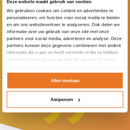
jaar!
Deze website maakt gebruik van cookies
college
Feestelijke opening portacabins
Bestuurlijke visitatie door PO-
We gebruiken cookies om content en advertenties te
Op 15 oktober 2020 ging Stichting Verderwijs officieel
personaliseren, om functies voor social media te bieden
Raad
Inloopochtend VSO HEUVELRUG COLLEGEWilt u
Vol trots hebben wij vorige week de portocabines geopend!
zelfstandig verder. Onze scholen bestonden natuurlijk al
en om ons websiteverkeer te analyseren. Ook delen we
We zijn maatschappelijk
kennismaken met ons onderwijs of wilt u zich oriënteren of
langer, maar sinds dat moment vormen ze samen één
informatie over uw gebruik van onze site met onze
onze school een passende plek is voor uw zoon/dochter?
Samen maken en vieren wij het succes van Stichting
Lees meer
stichting: SO Noorderlicht, VSO Heuvelrug College, en de
ondersteunend. Leerlingen die ergens
partners voor social media, adverteren en analyse. Deze
Kom dan naar een van onze inloopochtenden. Tijdens deze
Verderwijs!
onderwijs-zorglocaties Aventurijn en De Dijckhof.
partners kunnen deze gegevens combineren met andere
ochtend krijgt u een algemene uitleg over onze school en een
anders uit vallen, krijgen weer een
informatie die u aan ze heeft verstrekt of die ze hebben
rondleiding.
Lees meer
Lees meer
verzameld op basis van uw gebruik van hun services.
kans op onze school.
Lees meer
Team Stichting Verderwijs
Alles toestaan
Aanpassen