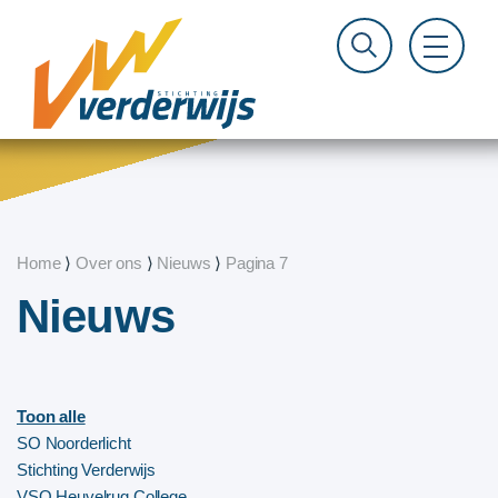
Home
⟩
Over ons
⟩
Nieuws
⟩
Pagina 7
Nieuws
Toon alle
SO Noorderlicht
Stichting Verderwijs
VSO Heuvelrug College